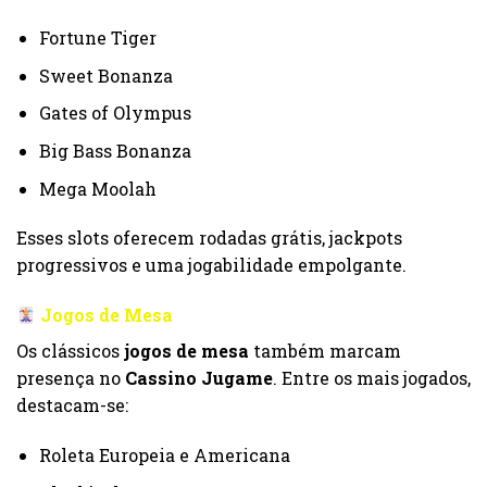
Fortune Tiger
Sweet Bonanza
Gates of Olympus
Big Bass Bonanza
Mega Moolah
Esses slots oferecem rodadas grátis, jackpots
progressivos e uma jogabilidade empolgante.
Jogos de Mesa
Os clássicos
jogos de mesa
também marcam
presença no
Cassino Jugame
. Entre os mais jogados,
destacam-se:
Roleta Europeia e Americana