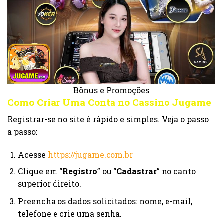
Bônus e Promoções
Como Criar Uma Conta no Cassino Jugame
Registrar-se no site é rápido e simples. Veja o passo
a passo:
Acesse
https://jugame.com.br
Clique em “
Registro
” ou “
Cadastrar
” no canto
superior direito.
Preencha os dados solicitados: nome, e-mail,
telefone e crie uma senha.