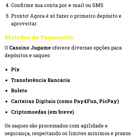
Confirme sua conta por e-mail ou SMS.
Pronto! Agora é só fazer o primeiro depósito e
aproveitar.
Métodos de Pagamento
O
Cassino Jugame
oferece diversas opções para
depósitos e saques:
Pix
Transferência Bancária
Boleto
Carteiras Digitais (como Pay4Fun, PicPay)
Criptomoedas (em breve)
Os saques são processados com agilidade e
segurança, respeitando os limites mínimos e prazos