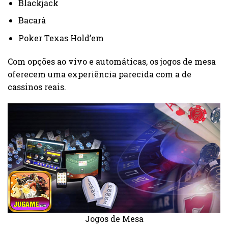
Blackjack
Bacará
Poker Texas Hold’em
Com opções ao vivo e automáticas, os jogos de mesa
oferecem uma experiência parecida com a de
cassinos reais.
Jogos de Mesa