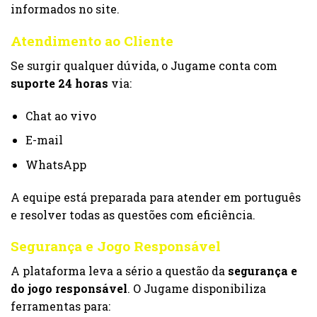
informados no site.
Atendimento ao Cliente
Se surgir qualquer dúvida, o Jugame conta com
suporte 24 horas
via:
Chat ao vivo
E-mail
WhatsApp
A equipe está preparada para atender em português
e resolver todas as questões com eficiência.
Segurança e Jogo Responsável
A plataforma leva a sério a questão da
segurança e
do jogo responsável
. O Jugame disponibiliza
ferramentas para: