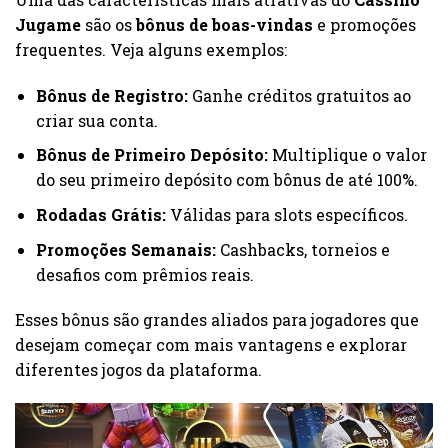
Jugame
são os
bônus de boas-vindas
e promoções
frequentes. Veja alguns exemplos:
Bônus de Registro:
Ganhe créditos gratuitos ao
criar sua conta.
Bônus de Primeiro Depósito:
Multiplique o valor
do seu primeiro depósito com bônus de até 100%.
Rodadas Grátis:
Válidas para slots específicos.
Promoções Semanais:
Cashbacks, torneios e
desafios com prêmios reais.
Esses bônus são grandes aliados para jogadores que
desejam começar com mais vantagens e explorar
diferentes jogos da plataforma.