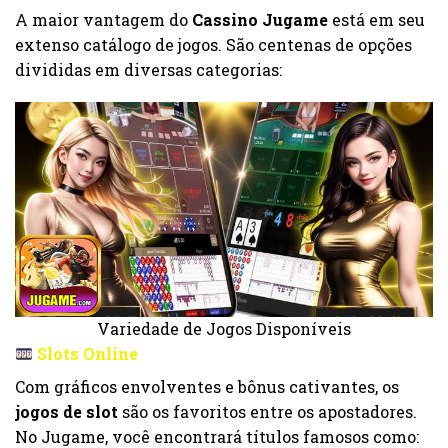
A maior vantagem do
Cassino Jugame
está em seu
extenso catálogo de jogos. São centenas de opções
divididas em diversas categorias:
Variedade de Jogos Disponíveis
Slots Online
Com gráficos envolventes e bônus cativantes, os
jogos de slot
são os favoritos entre os apostadores.
No Jugame, você encontrará títulos famosos como: