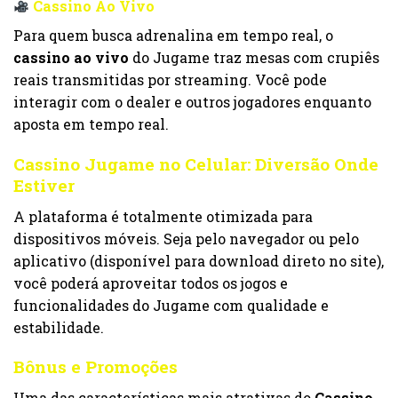
Cassino Ao Vivo
Para quem busca adrenalina em tempo real, o
cassino ao vivo
do Jugame traz mesas com crupiês
reais transmitidas por streaming. Você pode
interagir com o dealer e outros jogadores enquanto
aposta em tempo real.
Cassino Jugame no Celular: Diversão Onde
Estiver
A plataforma é totalmente otimizada para
dispositivos móveis. Seja pelo navegador ou pelo
aplicativo (disponível para download direto no site),
você poderá aproveitar todos os jogos e
funcionalidades do Jugame com qualidade e
estabilidade.
Bônus e Promoções
Uma das características mais atrativas do
Cassino