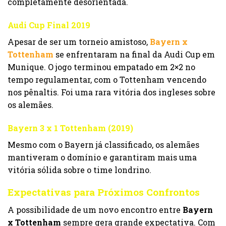
completamente desorientada.
Audi Cup Final 2019
Apesar de ser um torneio amistoso,
Bayern x
Tottenham
se enfrentaram na final da Audi Cup em
Munique. O jogo terminou empatado em 2×2 no
tempo regulamentar, com o Tottenham vencendo
nos pênaltis. Foi uma rara vitória dos ingleses sobre
os alemães.
Bayern 3 x 1 Tottenham (2019)
Mesmo com o Bayern já classificado, os alemães
mantiveram o domínio e garantiram mais uma
vitória sólida sobre o time londrino.
Expectativas para Próximos Confrontos
A possibilidade de um novo encontro entre
Bayern
x Tottenham
sempre gera grande expectativa. Com