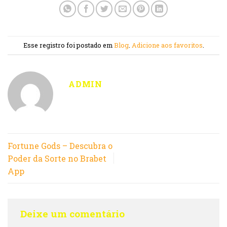
Esse registro foi postado em
Blog
.
Adicione aos favoritos
.
ADMIN
Fortune Gods – Descubra o
Poder da Sorte no Brabet
App
Deixe um comentário