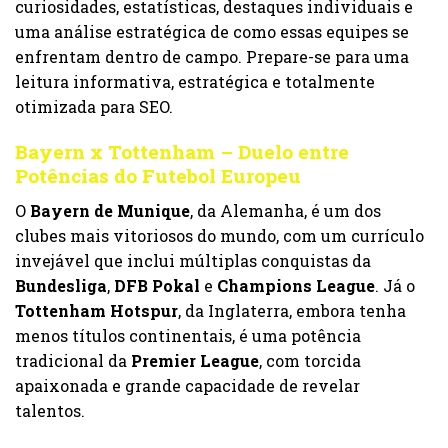
curiosidades, estatísticas, destaques individuais e
uma análise estratégica de como essas equipes se
enfrentam dentro de campo. Prepare-se para uma
leitura informativa, estratégica e totalmente
otimizada para SEO.
Bayern x Tottenham – Duelo entre
Potências do Futebol Europeu
O
Bayern de Munique
, da Alemanha, é um dos
clubes mais vitoriosos do mundo, com um currículo
invejável que inclui múltiplas conquistas da
Bundesliga
,
DFB Pokal
e
Champions League
. Já o
Tottenham Hotspur
, da Inglaterra, embora tenha
menos títulos continentais, é uma potência
tradicional da
Premier League
, com torcida
apaixonada e grande capacidade de revelar
talentos.