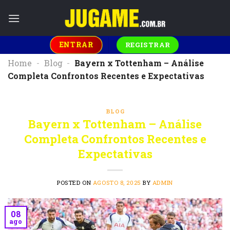
Skip
to
content
ENTRAR
REGISTRAR
Home
-
Blog
-
Bayern x Tottenham – Análise
Completa Confrontos Recentes e Expectativas
BLOG
Bayern x Tottenham – Análise
Completa Confrontos Recentes e
Expectativas
POSTED ON
AGOSTO 8, 2025
BY
ADMIN
08
ago