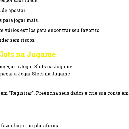
responsabilidade.
s de apostar.
 para jogar mais.
te vários estilos para encontrar seu favorito.
nder sem riscos.
Slots na Jugame
eçar a Jogar Slots na Jugame
 em “Registrar”. Preencha seus dados e crie sua conta em
fazer login na plataforma.