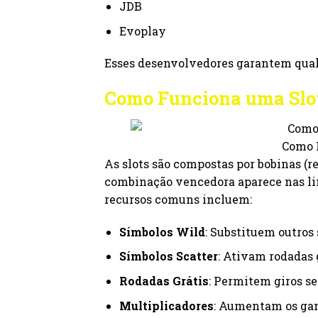
JDB
Evoplay
Esses desenvolvedores garantem quali
Como Funciona uma Slo
Como 
As slots são compostas por bobinas (
combinação vencedora aparece nas li
recursos comuns incluem:
Símbolos Wild
: Substituem outros
Símbolos Scatter
: Ativam rodadas 
Rodadas Grátis
: Permitem giros se
Multiplicadores
: Aumentam os ga