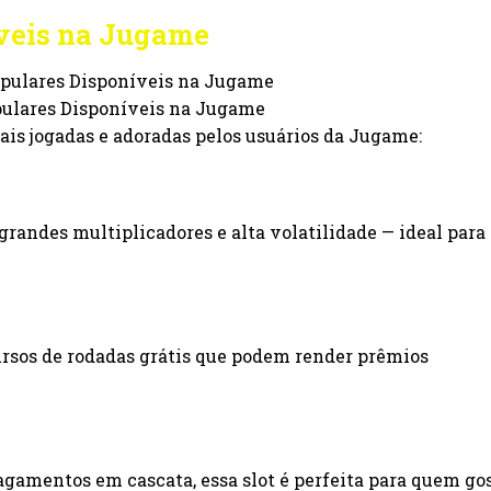
íveis na Jugame
pulares Disponíveis na Jugame
is jogadas e adoradas pelos usuários da Jugame:
 grandes multiplicadores e alta volatilidade — ideal para
ursos de rodadas grátis que podem render prêmios
agamentos em cascata, essa slot é perfeita para quem go