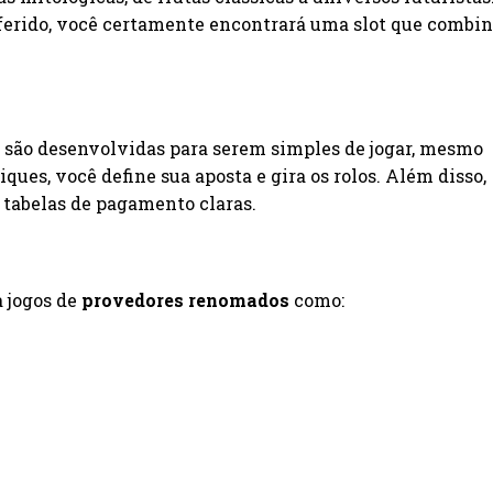
ferido, você certamente encontrará uma slot que combi
são desenvolvidas para serem simples de jogar, mesmo
ques, você define sua aposta e gira os rolos. Além disso,
e tabelas de pagamento claras.
 jogos de
provedores renomados
como: