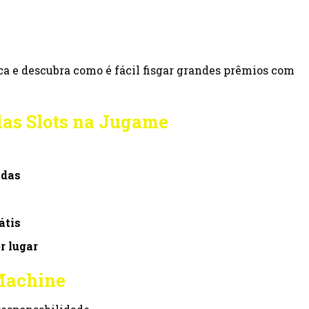
ca e descubra como é fácil fisgar grandes prêmios com
as Slots na Jugame
adas
átis
r lugar
 Machine