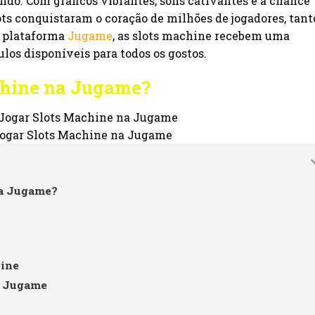
ndo. Com gráficos vibrantes, sons cativantes e a chance
ots conquistaram o coração de milhões de jogadores, tant
a plataforma
Jugame
, as slots machine recebem uma
ulos disponíveis para todos os gostos.
chine na Jugame?
Jogar Slots Machine na Jugame
na Jugame?
ine
a Jugame