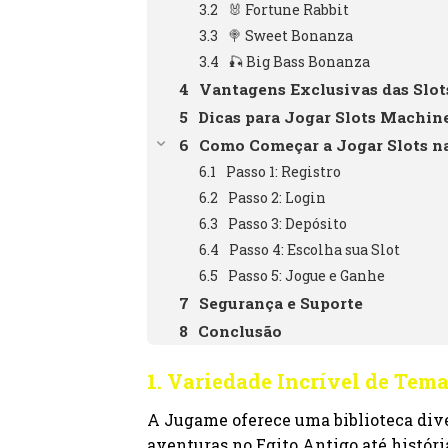
🐰 Fortune Rabbit
🍭 Sweet Bonanza
🎣 Big Bass Bonanza
Vantagens Exclusivas das Slo
Dicas para Jogar Slots Machin
Como Começar a Jogar Slots 
Passo 1: Registro
Passo 2: Login
Passo 3: Depósito
Passo 4: Escolha sua Slot
Passo 5: Jogue e Ganhe
Segurança e Suporte
Conclusão
1. Variedade Incrível de Tem
A Jugame oferece uma biblioteca div
aventuras no Egito Antigo até história